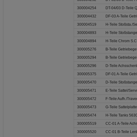
300004254
DT-04/03 D-Teile 
300004432
DF-03 A-Teile Get
300004519
H-Teile Stoßsta./S
300004893
H-Teile Stoßstang
300004894
H-Teile Chrom S.C
300005276
B-Teile Getriebeg
300005294
B-Teile Getriebege
300005296
D-Teile Achssche
300005375
DF-01 A-Teile Get
300005470
D-Teile Stoßstang
300005471
E-Teile Sattel/Ser
300005472
F-Teile Aufh./Trave
300005473
G-Teile Sattelplatt
300005474
H-Teile Tanks 563
300005519
CC-01 A-Teile Ac
300005520
CC-01 B-Teile Len