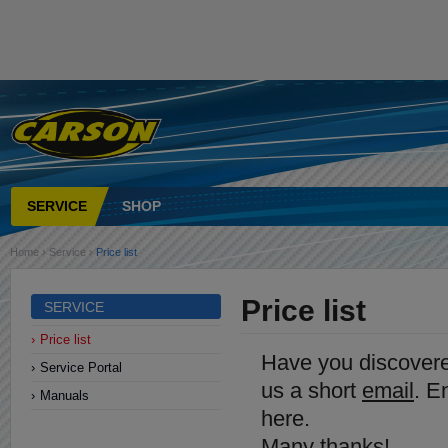
SERVICE
SHOP
Home
›
Service
›
Price list
Price list
SERVICE
Price list
Have you discover
Service Portal
us a short
email
. E
Manuals
here.
Many thanks!