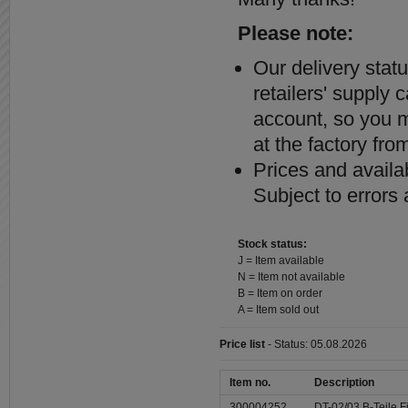
Please note:
Our delivery stat
retailers' supply 
account, so you ma
at the factory from
Prices and availab
Subject to errors
Stock status:
J = Item available
N = Item not available
B = Item on order
A = Item sold out
Price list
- Status: 05.08.2026
Item no.
Description
300004252
DT-02/03 B-Teile F