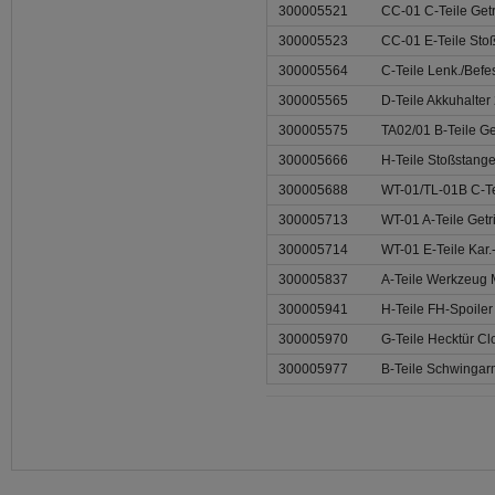
300005521
CC-01 C-Teile Get
300005523
CC-01 E-Teile Sto
300005564
C-Teile Lenk./Befe
300005565
D-Teile Akkuhalte
300005575
TA02/01 B-Teile Ge
300005666
H-Teile Stoßstang
300005688
WT-01/TL-01B C-T
300005713
WT-01 A-Teile Get
300005714
WT-01 E-Teile Kar.
300005837
A-Teile Werkzeug
300005941
H-Teile FH-Spoiler
300005970
G-Teile Hecktür C
300005977
B-Teile Schwinga